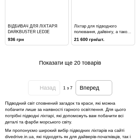
ВІДБИВАЧ ДЛЯ ЛІХТАРЯ
Ліхтар для підводного
DARKBUSTER LED3Е
полювання, дайвінгу, а також
відеозйомки HunterProLight-4
936 грн
21 600 грн/шт.
V4, 5000К(холодний),
5000К+3000К
Показати ще 20 товарів
Назад
Вперед
1
з 7
Підводний світ сповнений загадок та краси, які можна
побачити лише за наявності гарного освітлення. Для цього
потрібні підводні ліхтарі, які допоможуть вам побачити всі
деталі та фарби морського світу.
Ми пропонуємо широкий вибір підводних ліхтарів на сайті
divedrive.in.ua, які підходять як для дайверів-початківців, так і