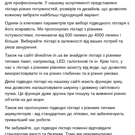
для професіоналів. У нашому асортименті представлені
ліхтарі різних потужностей, розмірів та дизайнів, що дозволяє
кожному вибрати найбільш підходящий варіант.
Одним із ключових параметрів при виборі підводного ліхтаря є
його яскравість. Ми пропонуємо ліхтарі з різними
потужностями, починаючи від 500 люмен до 4000 люмен і
більше. Вибирайте ліхтарі в залежності від ваших потреб та
умов занурення.
Також на сайті divedrive.in.ua ви знайдете ліхтарі з різними
типами ламп, наприклад, LED, галогенові та ін. Крім того, у
нас є ліхтарі з різними рівнями захисту від води, що дозволяє
використовувати їх на різних глибинах та в різних умовах.
Деякі підводні ліхтарі на нашому сайті мають функцію зуму,
яка дозволяє налаштовувати ширину і довжину світлового
пучка. Ця функція дуже зручна при пошуку та вивченні різних
об'єктів на дні моря.
Також ми пропонуємо підводні ліхтарі з різними типами
акумуляторів - від стандартних до літієвих, які забезпечують
триваліший час роботи.
Не забувайте, що підводні ліхтарі повинні відповідати
стандартам якості та безпеки. Тому ми рекомендуємо