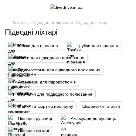
Каталог
Підводне полювання
Підводні ліхтарі
Підводні ліхтарі
Маски для пірнання
Трубки для пірнання
Ласти для підводного полювання
Гідрокостюми для підводного полювання
Аксесуари для гідрокостюмів
перчатки для подводного полювання
Майки та шорти з неопрену
Шкарпетки та Боти
Підводні рушниці
Аксесуари до рушниць
Підводні ліхтарі