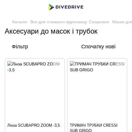
Каталог
Все для пляжного відпочинку. Снорклинг
Маски для
Аксесуари до масок і трубок
Фільтр
Спочатку нові
Лінза SCUBAPRO ZOOM -3,5
ТРИМАЧ ТРУБКИ CRESSI
SUB GRIGO