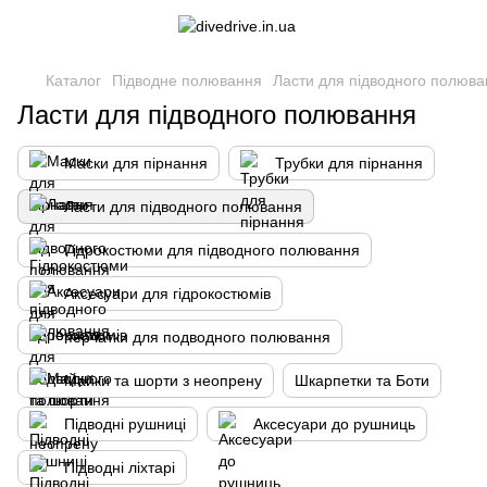
Каталог
Підводне полювання
Ласти для підводного полюв
Ласти для підводного полювання
Маски для пірнання
Трубки для пірнання
Ласти для підводного полювання
Гідрокостюми для підводного полювання
Аксесуари для гідрокостюмів
перчатки для подводного полювання
Майки та шорти з неопрену
Шкарпетки та Боти
Підводні рушниці
Аксесуари до рушниць
Підводні ліхтарі