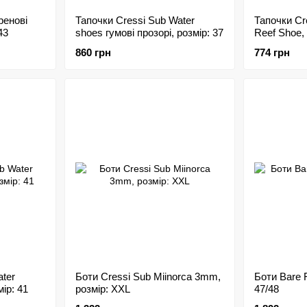
ренові
Тапочки Cressi Sub Water
Тапочки Cr
43
shoes гумові прозорі, розмір: 37
Reef Shoe, 
860 грн
774 грн
ater
Боти Cressi Sub Miinorca 3mm,
Боти Bare F
мір: 41
розмір: XXL
47/48