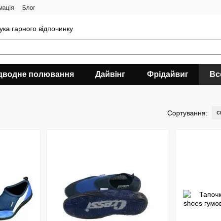
мація
Блог
ука гарного відпочинку
дводне полювання
Дайвінг
Фрідайвиг
Вс
с
Сортування: