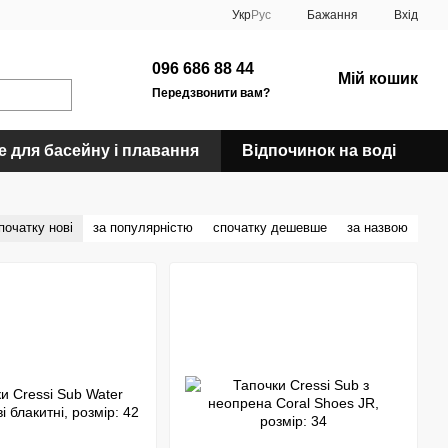
Укр
Рус
Бажання
Вхід
096 686 88 44
Мій кошик
Передзвонити вам?
е для басейну і плавання
Відпочинок на воді
початку нові
за популярністю
спочатку дешевше
за назвою