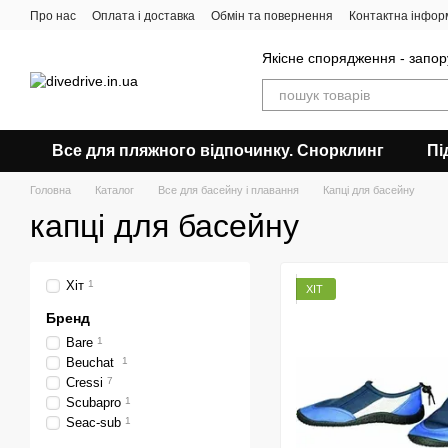
Перейти до основного контенту
Про нас
Оплата і доставка
Обмін та повернення
Контактна інфор
Якісне спорядження - запор
Все для пляжного відпочинку. Снорклинг
Пі
Головна
Каталог
Все для басейну і плавання
Капці для басейну
капці для басейну
Хіт
1
ХІТ
Бренд
Bare
1
Beuchat
1
Cressi
7
Scubapro
1
Seac-sub
1