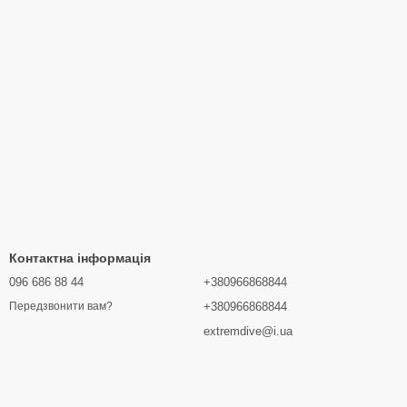
Контактна інформація
096 686 88 44
+380966868844
+380966868844
Передзвонити вам?
extremdive@i.ua