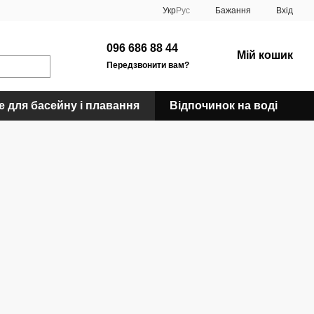
Укр
Рус
Бажання
Вхід
096 686 88 44
Мій кошик
Передзвонити вам?
е для басейну і плавання
Відпочинок на воді