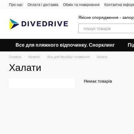
Перейти до основного контенту
Про нас
Оплата і доставка
Обмін та повернення
Контактна інфор
Якісне спорядження - запор
Все для пляжного відпочинку. Снорклинг
Пі
Головна
Каталог
Все для басейну і плавання
Халати
Халати
Немає товарів