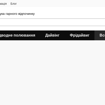
мація
Блог
ука гарного відпочинку
дводне полювання
Дайвінг
Фрідайвиг
Вс