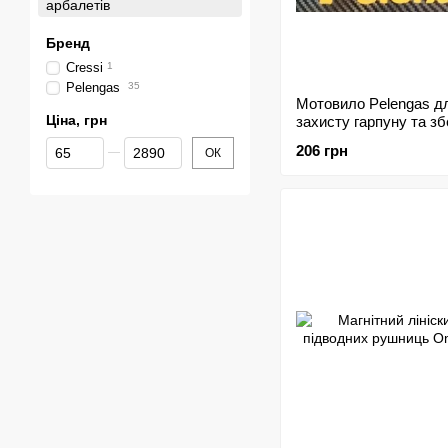
арбалетів
Бренд
Cressi
1
Pelengas
35
Мотовило Pelengas д
Ціна, грн
захисту гарпуну та зб
линя
Від Ціна, грн
До Ціна, грн
206 грн
ОК