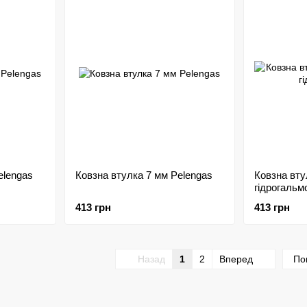
elengas
Ковзна втулка 7 мм Pelengas
Ковзна вту
гідрогальм
413 грн
413 грн
Назад
1
2
Вперед
По