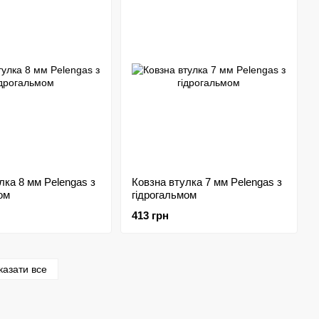
лка 8 мм Pelengas з
Ковзна втулка 7 мм Pelengas з
ом
гідрогальмом
413 грн
казати все