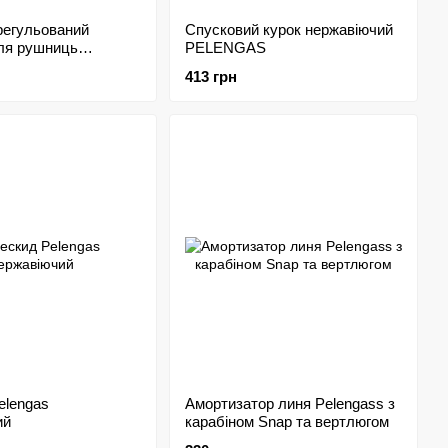
регульований
Спусковий курок нержавіючий
для рушниць
PELENGAS
S
413 грн
elengas
Амортизатор линя Pelengass з
ий
карабіном Snap та вертлюгом