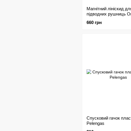
Магнітний лініскид дл
підводних рушниць O
660 грн
Спусковий гачок плас
Pelengas