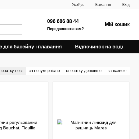
Укр
Рус
Бажання
Вхід
096 686 88 44
Мій кошик
Передзвонити вам?
е для басейну і плавання
Відпочинок на воді
початку нові
за популярністю
спочатку дешевше
за назвою