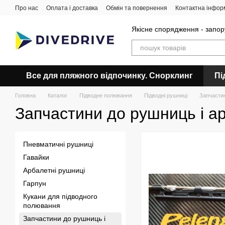
Перейти до основного контенту
Про нас
Оплата і доставка
Обмін та повернення
Контактна інфор
Якісне спорядження - запор
Все для пляжного відпочинку. Снорклинг
Пі
Головна
Каталог
Підводне полювання
Підводні рушниці
Запчастин
Запчастини до рушниць і а
Пневматичні рушниці
Гавайки
Арбалетні рушниці
Гарпун
Кукани для підводного
полювання
Запчастини до рушниць і