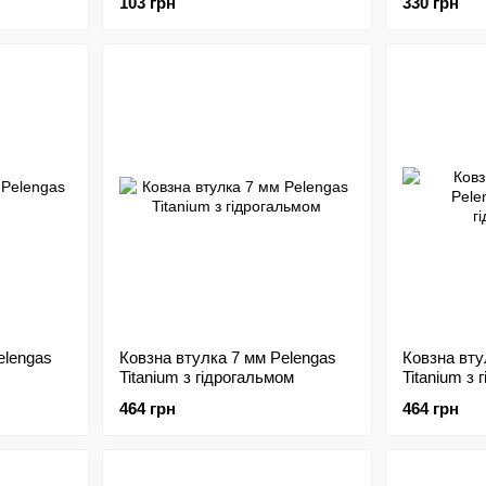
103 грн
330 грн
elengas
Ковзна втулка 7 мм Pelengas
Ковзна вту
Titanium з гідрогальмом
Titanium з 
464 грн
464 грн