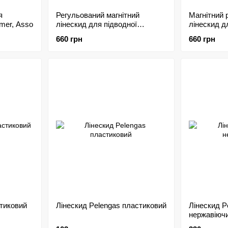
я
Регульований магнітний
Магнітний 
mer, Asso
лінескид для підводної
лінескид 
рушниці Cressi
PELENGA
660 грн
660 грн
тиковий
Лінескид Pelengas пластиковий
Лінескид P
нержавіюч