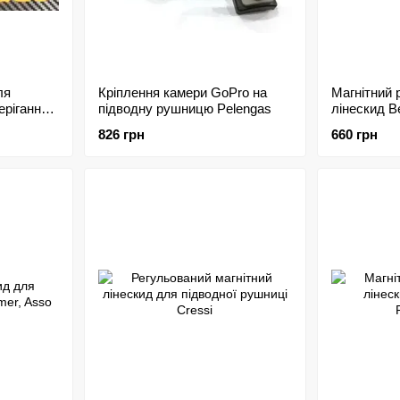
ля
Кріплення камери GoPro на
Магнітний 
ерігання
підводну рушницю Pelengas
лінескид Be
826 грн
660 грн