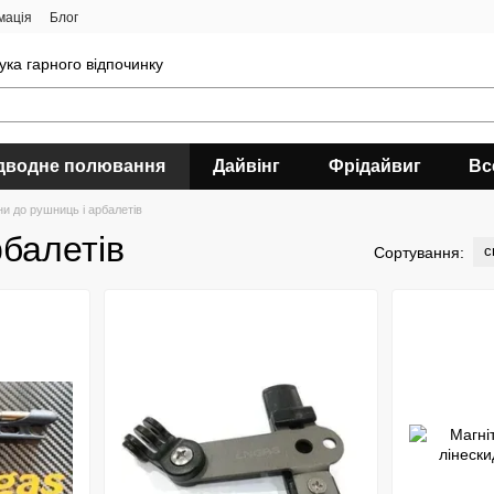
мація
Блог
ука гарного відпочинку
дводне полювання
Дайвінг
Фрідайвиг
Вс
и до рушниць і арбалетів
рбалетів
с
Сортування: