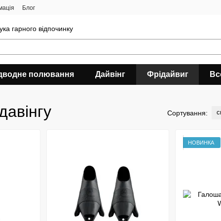
мація
Блог
ука гарного відпочинку
дводне полювання
Дайвінг
Фрідайвиг
Вс
давінгу
с
Сортування:
НОВИНКА