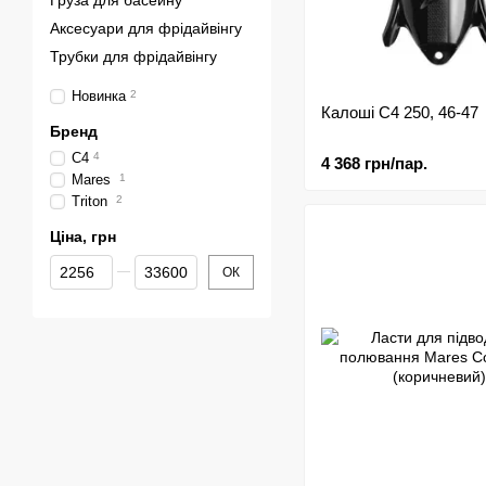
Груза для басейну
Аксесуари для фрідайвінгу
Трубки для фрідайвінгу
Новинка
2
Калоші C4 250, 46-47
Бренд
C4
4
4 368 грн/пар.
Mares
1
Triton
2
Ціна, грн
Від Ціна, грн
До Ціна, грн
ОК