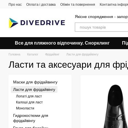
Перейти до основного контенту
Про нас
Оплата і доставка
Обмін та повернення
Контактна інфор
Якісне спорядження - запор
Все для пляжного відпочинку. Снорклинг
Пі
Головна
Каталог
Фрідайвиг
Ласти для фрідайвінгу
Ласти та аксесуари для фрі
Маски для фрідайвингу
Ласти для фрідайвінгу
Лопаті для ласт
Калоші для ласт
Моноласти
Гидрокостюми для
фрідайвінгу