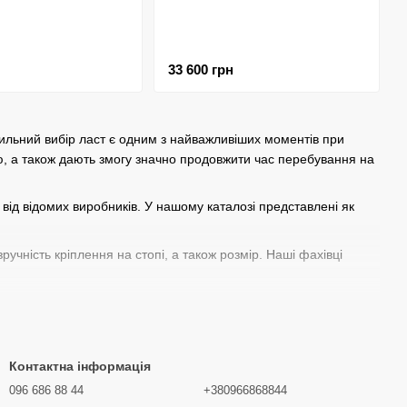
33 600 грн
ильний вибір ласт є одним з найважливіших моментів при
ю, а також дають змогу значно продовжити час перебування на
від відомих виробників. У нашому каталозі представлені як
ручність кріплення на стопі, а також розмір. Наші фахівці
дайте її до кошика та оформіть замовлення. Ми швидко
інвентар у нашому інтернет-магазині Divedrive вже сьогодні!
Контактна інформація
096 686 88 44
+380966868844