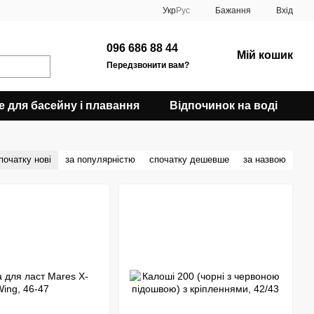
Укр
Рус
Бажання
Вхід
096 686 88 44
Мій кошик
Передзвонити вам?
е для басейну і плавання
Відпочинок на воді
початку нові
за популярністю
спочатку дешевше
за назвою