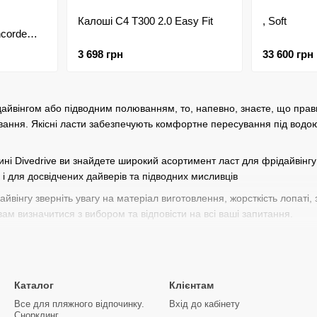
Калоші C4 T300 2.0 Easy Fit
, Soft
corde
3 698 грн
33 600 грн
айвінгом або підводним полюванням, то, напевно, знаєте, що прав
ування. Якісні ласти забезпечують комфортне пересування під водо
ні Divedrive ви знайдете широкий асортимент ласт для фрідайвінгу 
к і для досвідчених дайверів та підводних мисливців
йвінгу зверніть увагу на матеріал виготовлення, жорсткість лопаті, з
вам визначитися з вибором та відповісти на всі ваші запитання.
інгу у нашому магазині дуже просто. Виберіть потрібну модель, до
ня до будь-якої точки України.
вибір ласт для фрідайвінгу. Купуйте якісний та надійний спортивний 
Каталог
Клієнтам
Все для пляжного відпочинку.
Вхід до кабінету
Снорклинг