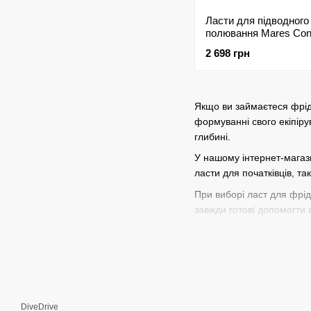
Ласти для підводного
полювання Mares Con
(коричневий)
2 698 грн
Якщо ви займаєтеся фрід
формуванні свого екіпір
глибині.
У нашому інтернет-магази
ласти для початківців, та
При виборі ласт для фріда
завжди готові допомогти 
Купити ласти для фрідайв
доставимо ваше замовлен
Не відкладайте на потім 
DiveDrive