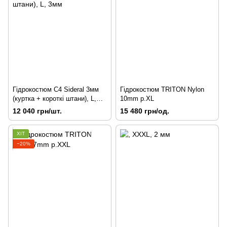
Гідрокостюм C4 Sideral 3мм
Гідрокостюм TRITON Nylon
(куртка + короткі штани), L,
10mm p.XL
3мм
12 040 грн/шт.
15 480 грн/од.
ХІТ
−20%