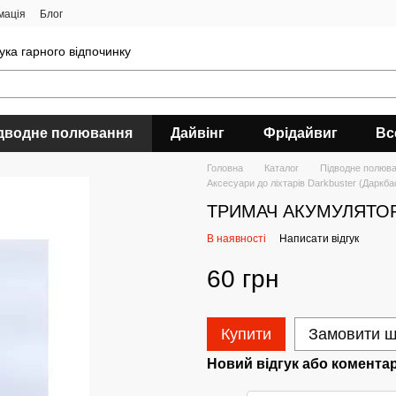
мація
Блог
ука гарного відпочинку
дводне полювання
Дайвінг
Фрідайвиг
Вс
Головна
Каталог
Підводне полюв
Аксесуари до ліхтарів Darkbuster (Даркба
ТРИМАЧ АКУМУЛЯТОР
В наявності
Написати відгук
60 грн
Купити
Замовити 
Новий відгук або комента