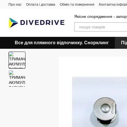
Перейти до основного контенту
Про нас
Оплата і доставка
Обмін та повернення
Контактна інфор
Якісне спорядження - запор
Все для пляжного відпочинку. Снорклинг
Пі