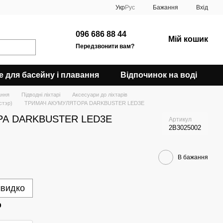
Укр
Рус
Бажання
Вхід
096 686 88 44
Мій кошик
Передзвонити вам?
е для басейну і плавання
Відпочинок на воді
ання
Підводні ліхтарі
Аксесуари до ліхтарів
стэр)
ТРИМАЧ АКУМУЛЯТОРА DARKBUSTER LED3Е
А DARKBUSTER LED3Е
Артикул
2В3025002
В бажання
швидко
р