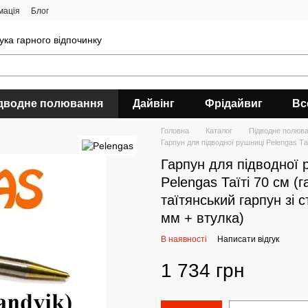
мація
Блог
ука гарного відпочинку
дводне полювання
Дайвінг
Фрідайвиг
Вс
Головна
Каталог
Підводне полюв
Гарпун для підводної рушниці Pelengas Таї
Гарпун для підводної 
Pelengas Таїті 70 см (
таїтянський гарпун зі с
мм + втулка)
В наявності
Написати відгук
1 734 грн