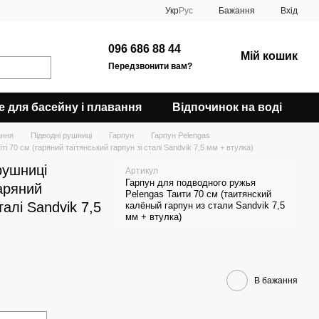
Укр
Рус
Бажання
Вхід
096 686 88 44
Мій кошик
Передзвонити вам?
е для басейну і плавання
Відпочинок на воді
ання
Підводні рушниці
Гарпун
Гарпун Pelengas
ті 70 см (гаряний таїтянський гарпун зі сталі Sandvik 7,5 мм + втулка)
рушниці
Артикул
Гарпун для подводного ружья
гаряний
Pelengas Таити 70 см (таитянский
талі Sandvik 7,5
калёный гарпун из стали Sandvik 7,5
мм + втулка)
В бажання