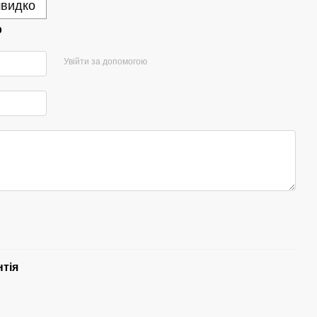
швидко
р
Увійти за допомогою
нтія