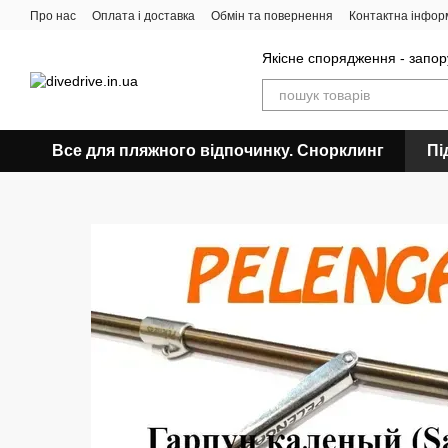
Перейти до основного контенту
Про нас
Оплата і доставка
Обмін та повернення
Контактна інфор
Якісне спорядження - запор
Все для пляжного відпочинку. Снорклинг
Пі