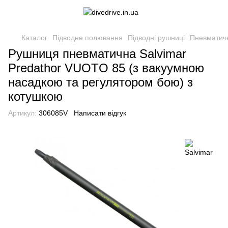
Каталог
Підводне полювання
Підводні рушниці
Пневматичн
Рушниця пневматична Salvimar
Predathor VUOTO 85 (з вакуумною
насадкою та регулятором бою) з
котушкою
Артикул:
306085V
Написати відгук