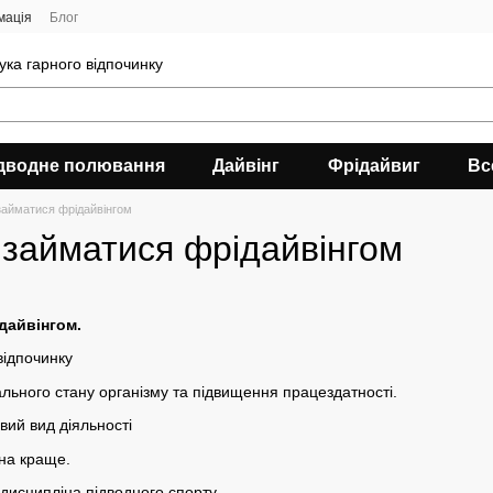
мація
Блог
ука гарного відпочинку
дводне полювання
Дайвінг
Фрідайвиг
Вс
займатися фрідайвінгом
 займатися фрідайвінгом
дайвінгом.
відпочинку
ьного стану організму та підвищення працездатності.
вий вид діяльності
 на краще.
 дисципліна підводного спорту