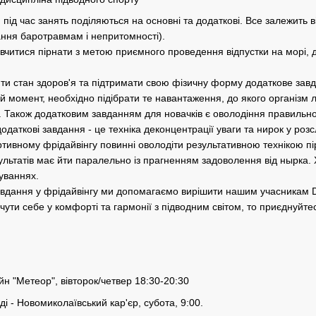
під час занять поділяються на основні та додаткові. Все залежить 
ання баротравмам і непритомності).
навчитися пірнати з метою приємного проведення відпустки на морі,
ти стан здоров'я та підтримати свою фізичну форму додаткове зав
й момент, необхідно підібрати те навантаження, до якого організм 
 Також додатковим завданням для новачків є оволодіння правильно
даткові завдання - це техніка деконцентрації уваги та нирок у роз
ортивному фрідайвінгу повинні оволодіти результативною технікою п
льтатів має йти паралельно із прагненням задоволення від нырка.
уваннях.
завдання у фрідайвінгу ми допомагаємо вирішити нашим учасникам D
чути себе у комфорті та гармонії з підводним світом, то приєднуйте
йн "Метеор", вівторок/четвер 18:30-20:30
ді - Новомиколаївський кар'єр, субота, 9:00.