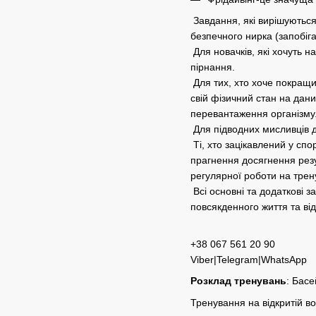
Завдання, які вирішуються 
безпечного нирка (запобіг
Для новачків, які хочуть 
пірнання.
Для тих, хто хоче покращи
свій фізичний стан на дани
перевантаження організму.
Для підводних мисливців до
Ті, хто зацікавлений у сп
прагнення досягнення резу
регулярної роботи на трен
Всі основні та додаткові 
повсякденного життя та від
+38 067 561 20 90
Viber|Telegram|WhatsApp
Розклад тренувань
: Басе
Тренування на відкритій во