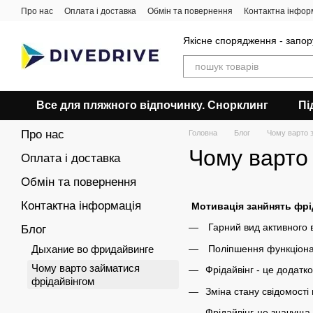
Перейти до основного контенту
Про нас
Оплата і доставка
Обмін та повернення
Контактна інфор
Якісне спорядження - запор
Все для пляжного відпочинку. Снорклинг
Пі
Про нас
Головна
Блог
Чому варто 
Чому варто
Оплата і доставка
Обмін та повернення
Контактна інформація
Мотивація занйнять фрі
Гарний вид активного 
Блог
Поліпшення функціонал
Дыхание во фридайвинге
Чому варто займатися
Фрідайвінг - це додатко
фрідайвінгом
Зміна стану свідомості
Фрідайвінг-це значуща