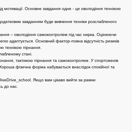
від мотивації. Основне завдання одне - це оволодіння технікою
 додатковим завданням буде вивчення техніки розслабленого
дання – оволодіння самоконтролем під час нирка. Оцінюючи
легко адаптується. Основний фактор-повна відсутність ризиків
ю технікою пірнання.
слабленому стані.
ірнання, тактикою пірнання та самоконтролем. У спортсменів
 Хороша фізична форма набувається внаслідок спокійної та
iveDrive_school. Якщо вам цікаво вийти за рамки
сь до нас.