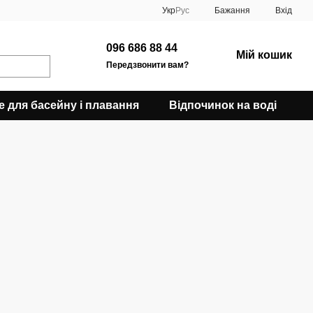
Укр
Рус
Бажання
Вхід
096 686 88 44
Мій кошик
Передзвонити вам?
е для басейну і плавання
Відпочинок на воді