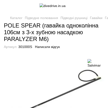
Каталог
Підводне полювання
Підводні рушниці
Гавайки
Г
POLE SPEAR (гавайка одноколінна
106см з 3-х зубною насадкою
PARALYZER M6)
Артикул:
301000S
Написати відгук