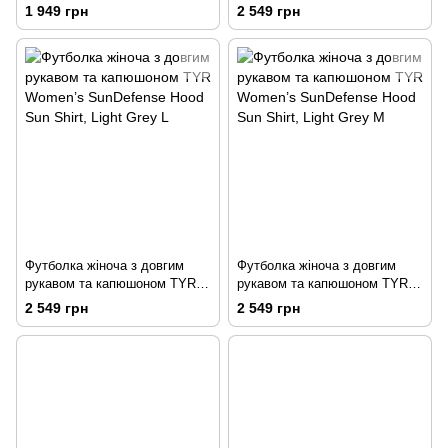
SunDefense Short Sleeve Shirt,
Women’s SunDefense Hood
1 949 грн
2 549 грн
Mint XL
Sun Shirt, Light Grey XL
Футболка жіноча з довгим
Футболка жіноча з довгим
рукавом та капюшоном TYR
рукавом та капюшоном TYR
Women’s SunDefense Hood
Women’s SunDefense Hood
2 549 грн
2 549 грн
Sun Shirt, Light Grey L
Sun Shirt, Light Grey M