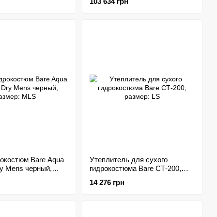
103 634 грн
рокостюм Bare Aqua
Утеплитель для сухого
ry Mens черный,
гидрокостюма Bare CТ-200,
LS
размер: LS
14 276 грн