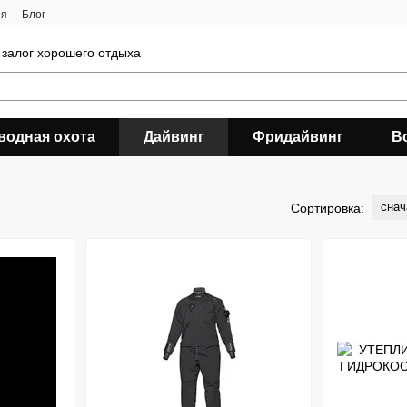
ия
Блог
 залог хорошего отдыха
водная охота
Дайвинг
Фридайвинг
В
снач
Сортировка: