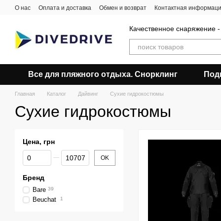
Перейти к основному контенту
О нас
Оплата и доставка
Обмен и возврат
Контактная информац
Качественное снаряжение -
Все для пляжного отдыха. Снорклинг
Под
Главная
Каталог
Дайвинг
Сухие гидрокостюмы
Сухие гидрокостюмы
Цена, грн
От Цена, грн
До Цена, грн
OK
Бренд
Bare
39
Beuchat
1