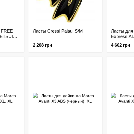
I FREE
Ласты Cressi Palau, S/M
Ласты для 
ETSUIT
Express AD
2 208 грн
4 662 грн