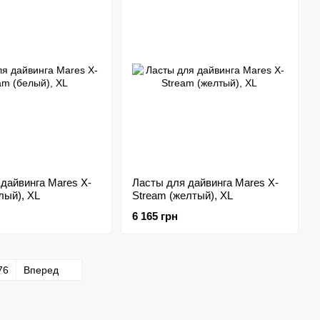
дайвинга Mares X-
Ласты для дайвинга Mares X-
лый), XL
Stream (желтый), XL
6 165 грн
76
Вперед