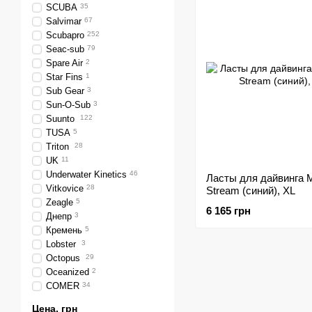
SCUBA
35
Salvimar
67
Scubapro
252
Seac-sub
79
Spare Air
2
Star Fins
1
Sub Gear
3
Sun-O-Sub
3
Suunto
122
TUSA
5
Triton
28
UK
11
Underwater Kinetics
46
Ласты для дайвинга M
Vitkovice
28
Stream (синий), XL
Zeagle
5
6 165 грн
Днепр
3
Кремень
5
Lobster
3
Octopus
29
Oceanized
2
COMER
34
Цена, грн