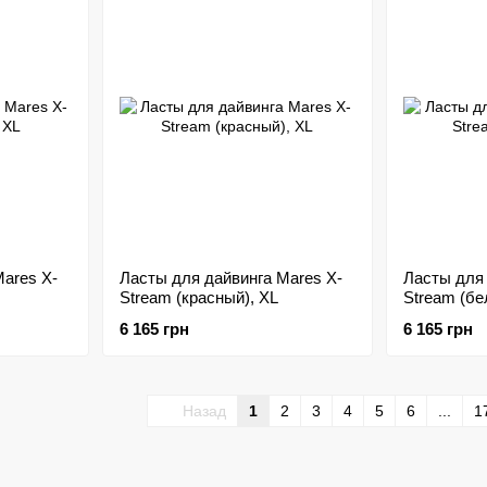
ares X-
Ласты для дайвинга Mares X-
Ласты для 
Stream (красный), XL
Stream (бе
6 165 грн
6 165 грн
Назад
1
2
3
4
5
6
...
1