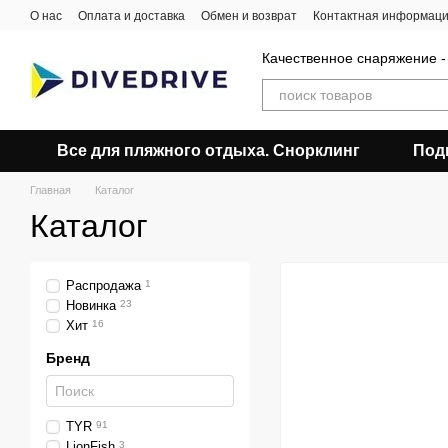
Перейти к основному контенту
О нас
Оплата и доставка
Обмен и возврат
Контактная информац
Качественное снаряжение -
Все для пляжного отдыха. Снорклинг
Под
Главная
Каталог
Каталог
Распродажа
1
Новинка
23
Хит
16
Бренд
TYR
91
LionFish
3