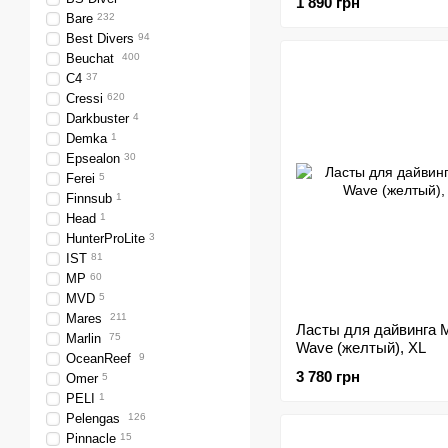
1 890 грн
Bare
232
Best Divers
94
Beuchat
400
C4
37
Cressi
620
Darkbuster
4
Demka
1
Epsealon
30
Ferei
5
Finnsub
1
Head
1
HunterProLite
3
IST
81
MP
60
MVD
5
Mares
211
Ласты для дайвинга 
Marlin
75
Wave (желтый), XL
OceanReef
9
3 780 грн
Omer
5
PELI
1
Pelengas
126
Pinnacle
15