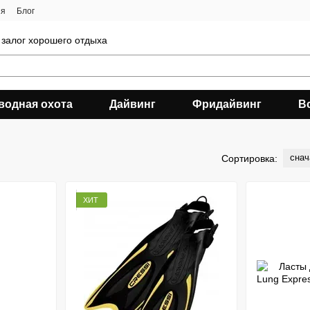
ия
Блог
 залог хорошего отдыха
водная охота
Дайвинг
Фридайвинг
В
снач
Сортировка:
ХИТ