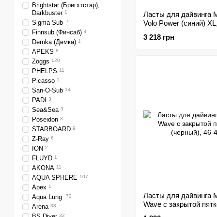
Brightstar (Бригхтстар),
Darkbuster
1
Ласты для дайвинга 
Sigma Sub
5
Volo Power (синий) XL
Finnsub (Финсаб)
4
3 218 грн
Demka (Демка)
1
APEKS
8
Zoggs
120
PHELPS
11
Picasso
1
San-O-Sub
14
PADI
3
Sea&Sea
3
Poseidon
3
STARBOARD
9
Z-Ray
6
ION
2
FLUYD
1
AKONA
11
AQUA SPHERE
107
Apex
1
Ласты для дайвинга 
Aqua Lung
72
Wave с закрытой пятк
Arena
33
(черный), 46-47
BS Diver
32