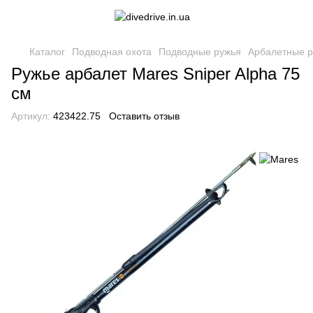
Каталог
Подводная охота
Подводные ружья
Арбалетные р
Ружье арбалет Mares Sniper Alpha 75
см
Артикул:
423422.75
Оставить отзыв