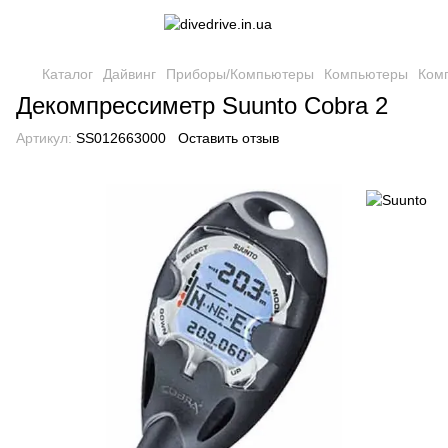
Каталог
Дайвинг
Приборы/Компьютеры
Компьютеры
Ком
Декомпрессиметр Suunto Cobra 2
Артикул:
SS012663000
Оставить отзыв