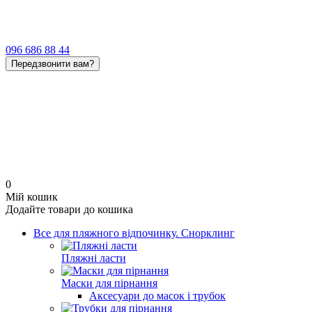
096 686 88 44
Передзвонити вам?
0
Мій кошик
Додайте товари до кошика
Все для пляжного відпочинку. Снорклинг
Пляжні ласти
Маски для пірнання
Аксесуари до масок і трубок