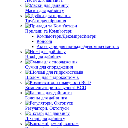
Ласти для дайвінга
Маски для дайвінгу
Трубки для пірнання
Прилади та Комп'ютери
Компьютери/Декомпресіметри
Консолі
Аксесуари для приладів/декомпресіметрів
Ножі для дайвінгу
Сумки для спорядження
Шоломі для гидрокостюмів
Компенсатори плавучості BCD
Балоны для дайвинга
Регулятори, Октопуси
Ліхтарі для дайвінгу