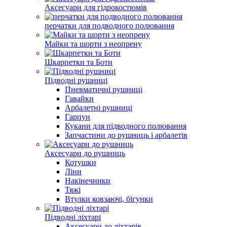
Аксесуари для гідрокостюмів
перчатки для подводного полювання
Майки та шорти з неопрену
Шкарпетки та Боти
Підводні рушниці
Пневматичні рушниці
Гавайки
Арбалетні рушниці
Гарпун
Кукани для підводного полювання
Запчастини до рушниць і арбалетів
Аксесуари до рушниць
Котушки
Ліни
Накінечники
Тяжі
Втулки ковзаючі, бігунки
Підводні ліхтарі
Аксесуари до ліхтарів