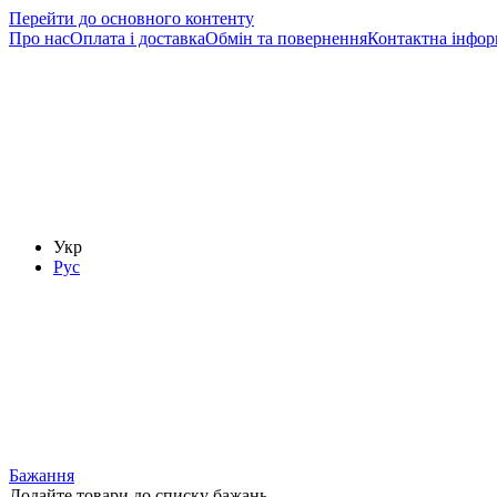
Перейти до основного контенту
Про нас
Оплата і доставка
Обмін та повернення
Контактна інфор
Укр
Рус
Бажання
Додайте товари до списку бажань