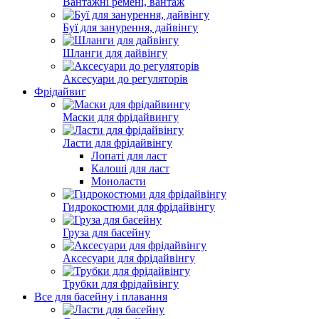
Вантажні ремені, вантаж
Буї для занурення, дайвінгу
Шланги для дайвінгу
Аксесуари до регуляторів
Фрідайвиг
Маски для фрідайвингу
Ласти для фрідайвінгу
Лопаті для ласт
Калоші для ласт
Моноласти
Гидрокостюми для фрідайвінгу
Груза для басейну
Аксесуари для фрідайвінгу
Трубки для фрідайвінгу
Все для басейну і плавання