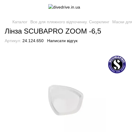
Каталог
Все для пляжного відпочинку. Снорклинг
Маски для
Лінза SCUBAPRO ZOOM -6,5
Артикул:
24.124.650
Написати відгук