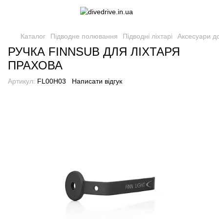
Каталог
Підводне полювання
Підводні ліхтарі
Аксесуари до
РУЧКА FINNSUB ДЛЯ ЛІХТАРЯ
ПРАХОВА
Артикул:
FL00H03
Написати відгук